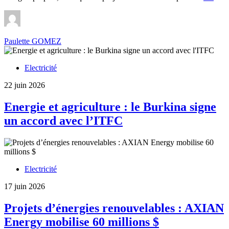
reno
L’Ég
et
Scat
Paulette GOMEZ
disc
d’un
inve
Electricité
de
5
22 juin 2026
milli
$
Energie et agriculture : le Burkina signe
un accord avec l’ITFC
Electricité
17 juin 2026
Projets d’énergies renouvelables : AXIAN
Energy mobilise 60 millions $