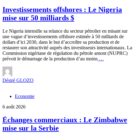
Investissements offshores : Le Nigeria
mise sur 50 milliards $
Le Nigeria intensifie sa relance du secteur pétrolier en misant sur
une vague d’investissements offshore estimée à 50 milliards de
dollars d’ici 2030, dans le but d’accroître sa production et de
restaurer son attractivité auprès des investisseurs internationaux. La
Commission nigériane de régulation du pétrole amont (NUPRC)
Investissements
prévoit le démarrage de la production d’au moins
…
offshores
:
Le
Désiré GLOZO
Nigeria
mise
sur
Economie
50
milliards
6 août 2026
$
Échanges commerciaux : Le Zimbabwe
mise sur la Serbie