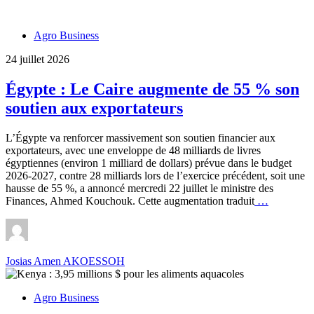
Agro Business
24 juillet 2026
Égypte : Le Caire augmente de 55 % son
soutien aux exportateurs
L’Égypte va renforcer massivement son soutien financier aux
exportateurs, avec une enveloppe de 48 milliards de livres
égyptiennes (environ 1 milliard de dollars) prévue dans le budget
2026-2027, contre 28 milliards lors de l’exercice précédent, soit une
hausse de 55 %, a annoncé mercredi 22 juillet le ministre des
Égypte
Finances, Ahmed Kouchouk. Cette augmentation traduit
…
:
Le
Caire
augmente
Josias Amen AKOESSOH
de
55
%
Agro Business
son
soutien