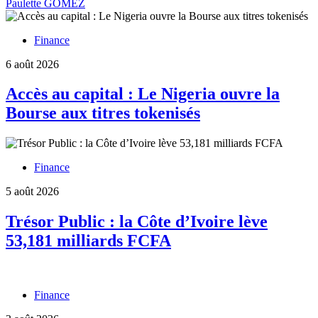
Paulette GOMEZ
rand
résiste
aux
Finance
tensions
géopolitiques
6 août 2026
Accès au capital : Le Nigeria ouvre la
Bourse aux titres tokenisés
Finance
5 août 2026
Trésor Public : la Côte d’Ivoire lève
53,181 milliards FCFA
Finance