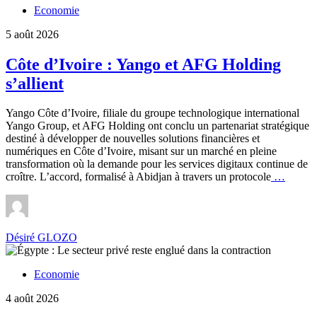
Economie
5 août 2026
Côte d’Ivoire : Yango et AFG Holding
s’allient
Yango Côte d’Ivoire, filiale du groupe technologique international
Yango Group, et AFG Holding ont conclu un partenariat stratégique
destiné à développer de nouvelles solutions financières et
numériques en Côte d’Ivoire, misant sur un marché en pleine
transformation où la demande pour les services digitaux continue de
Côte
croître. L’accord, formalisé à Abidjan à travers un protocole
…
d’Ivoir
:
Yango
et
Désiré GLOZO
AFG
Holdin
s’allien
Economie
4 août 2026