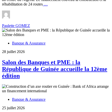
Nigeria :
réhabilitation de 24 routes
…
la
BIDC
engage
91,6
Paulette GOMEZ
millions
$
pour
les
Banque & Assurance
routes
de
28 juillet 2026
Bauchi
Salon des Banques et PME : la
République de Guinée accueille la 12ème
édition
Banque & Assurance
25 juillet 2026