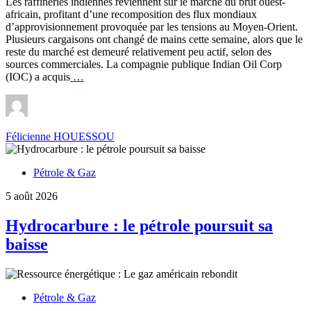
Les raffineries indiennes reviennent sur le marché du brut ouest-
africain, profitant d’une recomposition des flux mondiaux
d’approvisionnement provoquée par les tensions au Moyen-Orient.
Plusieurs cargaisons ont changé de mains cette semaine, alors que le
reste du marché est demeuré relativement peu actif, selon des
sources commerciales. La compagnie publique Indian Oil Corp
Marché
(IOC) a acquis
…
du
brut
:
Le
Félicienne HOUESSOU
pétrole
ouest-
africain
Pétrole & Gaz
regagne
du
5 août 2026
terrain
en
Hydrocarbure : le pétrole poursuit sa
Inde
baisse
Pétrole & Gaz