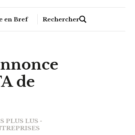
 en Bref
Rechercher
 annonce
FA de
S PLUS LUS -
TREPRISES