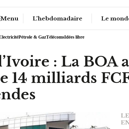
Menu
L’hebdomadaire
Le monde
Electricité
Pétrole & Gaz
Télécoms
Idées libre
d’Ivoire : La BOA
e 14 milliards FC
endes
LE
EN