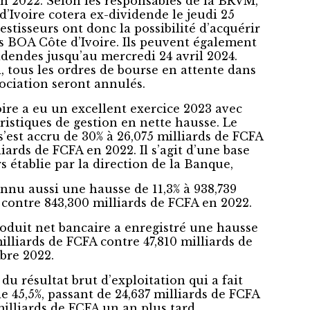
n 2022. Selon les responsables de la BRVM,
d’Ivoire cotera ex-dividende le jeudi 25
vestisseurs ont donc la possibilité d’acquérir
s BOA Côte d’Ivoire. Ils peuvent également
idendes jusqu’au mercredi 24 avril 2024.
i, tous les ordres de bourse en attente dans
ociation seront annulés.
ire a eu un excellent exercice 2023 avec
ristiques de gestion en nette hausse. Le
s’est accru de 30% à 26,075 milliards de FCFA
iards de FCFA en 2022. Il s’agit d’une base
rs établie par la direction de la Banque,
onnu aussi une hausse de 11,3% à 938,739
 contre 843,300 milliards de FCFA en 2022.
produit net bancaire a enregistré une hausse
milliards de FCFA contre 47,810 milliards de
bre 2022.
du résultat brut d’exploitation qui a fait
e 45,5%, passant de 24,637 milliards de FCFA
illiards de FCFA un an plus tard.