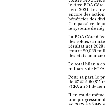
contre 540 FCFA e
le titre BOA Côte 
avril 2024. Les in
encore des action
bénéficier des div
Car, passé ce déla
le système de nég
La BOA Côte d’Ivo
des soldes caracté
résultat net 2023 
contre 20,069 mill
des états financie
Le total bilan a c
milliards de FCFA
Pour sa part, le 
de 27,2% à 60,811 
FCFA au 31 décem
Il en est de même 
une progression d
en 2022 à 35,842 m