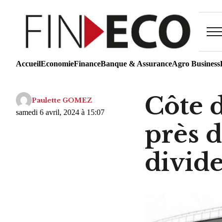
Accueil
Economie
Finance
Banque & Assurance
Agro Business
Côte 
Paulette GOMEZ
samedi 6 avril, 2024 à 15:07
près d
divid