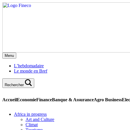
Menu
L’hebdomadaire
Le monde en Bref
Rechercher
Accueil
Economie
Finance
Banque & Assurance
Agro Business
Elec
Africa in progress
Art and Culture
Climat
Tourisme