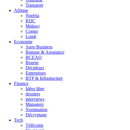
Transport
Afrique
Nigéria
RDC
Malawi
Congo
Lomé
Economie
Agro Business
Banque & Assurance
BCEAO
Bourse
Décideurs
Entreprises
BTP & Infrastucture
Finance
Idées libre
dossiers
interviews
Managers
Nomination
Décryptage
Tech
Télécoms