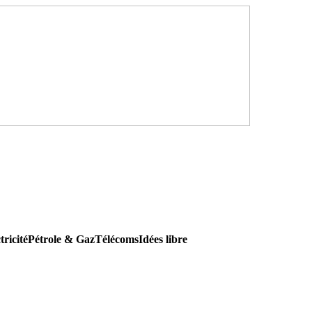
tricité
Pétrole & Gaz
Télécoms
Idées libre