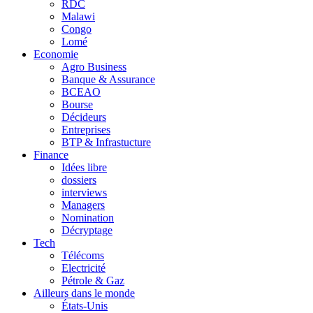
RDC
Malawi
Congo
Lomé
Economie
Agro Business
Banque & Assurance
BCEAO
Bourse
Décideurs
Entreprises
BTP & Infrastucture
Finance
Idées libre
dossiers
interviews
Managers
Nomination
Décryptage
Tech
Télécoms
Electricité
Pétrole & Gaz
Ailleurs dans le monde
États-Unis