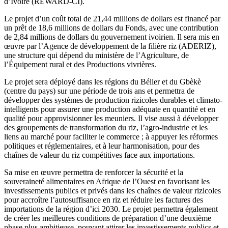
d’Ivoire (REWARD-CI).
Le projet d’un coût total de 21,44 millions de dollars est financé par
un prêt de 18,6 millions de dollars du Fonds, avec une contribution
de 2,84 millions de dollars du gouvernement ivoirien. Il sera mis en
œuvre par l’Agence de développement de la filière riz (ADERIZ),
une structure qui dépend du ministère de l’Agriculture, de
l’Équipement rural et des Productions vivrières.
Le projet sera déployé dans les régions du Bélier et du Gbèkè
(centre du pays) sur une période de trois ans et permettra de
développer des systèmes de production rizicoles durables et climato-
intelligents pour assurer une production adéquate en quantité et en
qualité pour approvisionner les meuniers. Il vise aussi à développer
des groupements de transformation du riz, l’agro-industrie et les
liens au marché pour faciliter le commerce ; à appuyer les réformes
politiques et réglementaires, et à leur harmonisation, pour des
chaînes de valeur du riz compétitives face aux importations.
Sa mise en œuvre permettra de renforcer la sécurité et la
souveraineté alimentaires en Afrique de l’Ouest en favorisant les
investissements publics et privés dans les chaînes de valeur rizicoles
pour accroître l’autosuffisance en riz et réduire les factures des
importations de la région d’ici 2030. Le projet permettra également
de créer les meilleures conditions de préparation d’une deuxième
phase plus ambitieuse, pouvant attirer les investissements publics et