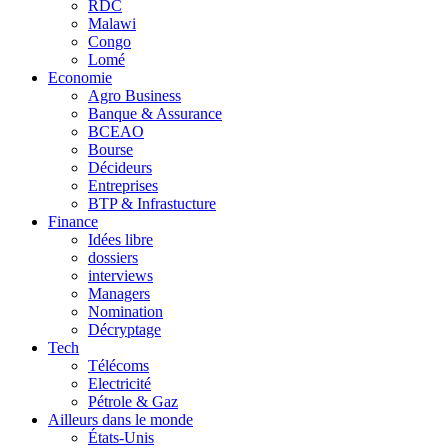
RDC
Malawi
Congo
Lomé
Economie
Agro Business
Banque & Assurance
BCEAO
Bourse
Décideurs
Entreprises
BTP & Infrastucture
Finance
Idées libre
dossiers
interviews
Managers
Nomination
Décryptage
Tech
Télécoms
Electricité
Pétrole & Gaz
Ailleurs dans le monde
États-Unis