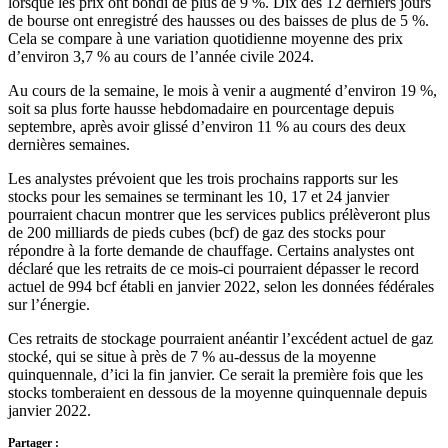
lorsque les prix ont bondi de plus de 9 %. Dix des 12 derniers jours
de bourse ont enregistré des hausses ou des baisses de plus de 5 %.
Cela se compare à une variation quotidienne moyenne des prix
d’environ 3,7 % au cours de l’année civile 2024.
Au cours de la semaine, le mois à venir a augmenté d’environ 19 %,
soit sa plus forte hausse hebdomadaire en pourcentage depuis
septembre, après avoir glissé d’environ 11 % au cours des deux
dernières semaines.
Les analystes prévoient que les trois prochains rapports sur les
stocks pour les semaines se terminant les 10, 17 et 24 janvier
pourraient chacun montrer que les services publics prélèveront plus
de 200 milliards de pieds cubes (bcf) de gaz des stocks pour
répondre à la forte demande de chauffage. Certains analystes ont
déclaré que les retraits de ce mois-ci pourraient dépasser le record
actuel de 994 bcf établi en janvier 2022, selon les données fédérales
sur l’énergie.
Ces retraits de stockage pourraient anéantir l’excédent actuel de gaz
stocké, qui se situe à près de 7 % au-dessus de la moyenne
quinquennale, d’ici la fin janvier. Ce serait la première fois que les
stocks tomberaient en dessous de la moyenne quinquennale depuis
janvier 2022.
Partager :