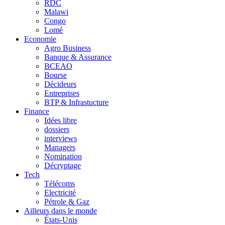
RDC
Malawi
Congo
Lomé
Economie
Agro Business
Banque & Assurance
BCEAO
Bourse
Décideurs
Entreprises
BTP & Infrastucture
Finance
Idées libre
dossiers
interviews
Managers
Nomination
Décryptage
Tech
Télécoms
Electricité
Pétrole & Gaz
Ailleurs dans le monde
États-Unis