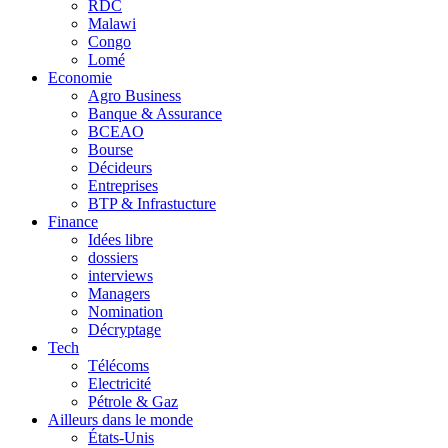
RDC
Malawi
Congo
Lomé
Economie
Agro Business
Banque & Assurance
BCEAO
Bourse
Décideurs
Entreprises
BTP & Infrastucture
Finance
Idées libre
dossiers
interviews
Managers
Nomination
Décryptage
Tech
Télécoms
Electricité
Pétrole & Gaz
Ailleurs dans le monde
États-Unis