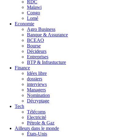
RDC
Malawi
Congo
Lomé
Economie
Agro Business
Banque & Assurance
BCEAO
Bourse
Décideurs
Entreprises
BTP & Infrastucture
Finance
Idées libre
dossiers
interviews
Managers
Nomination
Décryptage
Tech
Télécoms
Electricité
Pétrole & Gaz
Ailleurs dans le monde
États-Unis