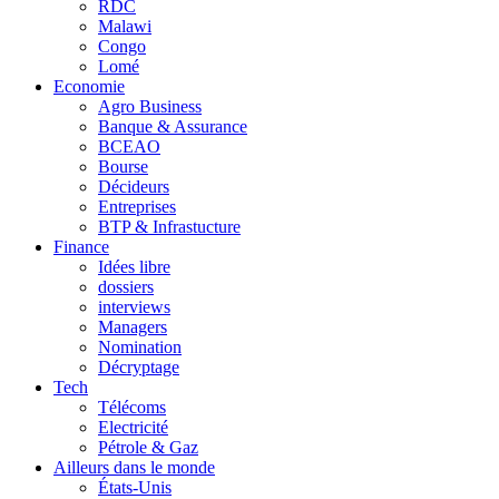
RDC
Malawi
Congo
Lomé
Economie
Agro Business
Banque & Assurance
BCEAO
Bourse
Décideurs
Entreprises
BTP & Infrastucture
Finance
Idées libre
dossiers
interviews
Managers
Nomination
Décryptage
Tech
Télécoms
Electricité
Pétrole & Gaz
Ailleurs dans le monde
États-Unis