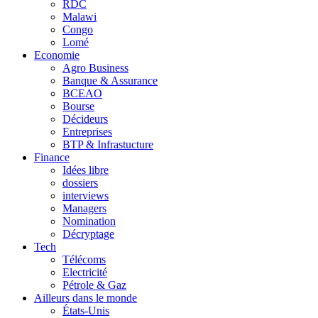
RDC
Malawi
Congo
Lomé
Economie
Agro Business
Banque & Assurance
BCEAO
Bourse
Décideurs
Entreprises
BTP & Infrastucture
Finance
Idées libre
dossiers
interviews
Managers
Nomination
Décryptage
Tech
Télécoms
Electricité
Pétrole & Gaz
Ailleurs dans le monde
États-Unis