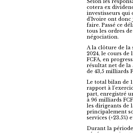
Selon les responsa
cotera ex dividend
investisseurs qui 
d’Ivoire ont donc 
faire. Passé ce d
tous les ordres d
négociation.
A la clôture de la
2024, le cours de l
FCFA, en progressi
résultat net de la
de 43,5 milliards 
Le total bilan de 
rapport à l’exerci
part, enregistré 
à 96 milliards FC
les dirigeants de 
principalement s
services (+23.5%) 
Durant la période 