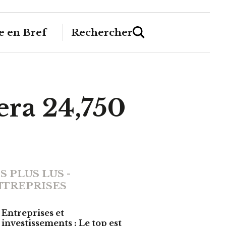
 en Bref
Rechercher
era 24,750
S PLUS LUS -
TREPRISES
Entreprises et
investissements : Le top est