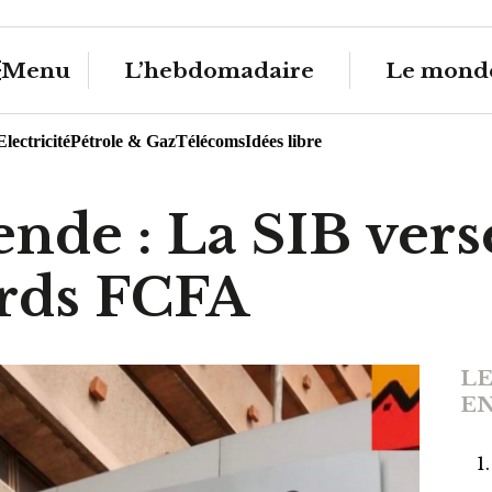
Menu
L’hebdomadaire
Le monde
Electricité
Pétrole & Gaz
Télécoms
Idées libre
nde : La SIB vers
ards FCFA
LE
EN