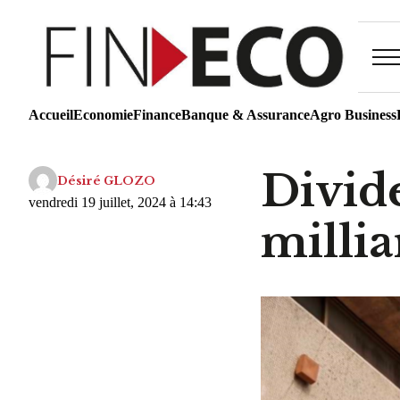
Accueil
Economie
Finance
Banque & Assurance
Agro Business
Divide
Désiré GLOZO
vendredi 19 juillet, 2024 à 14:43
milli