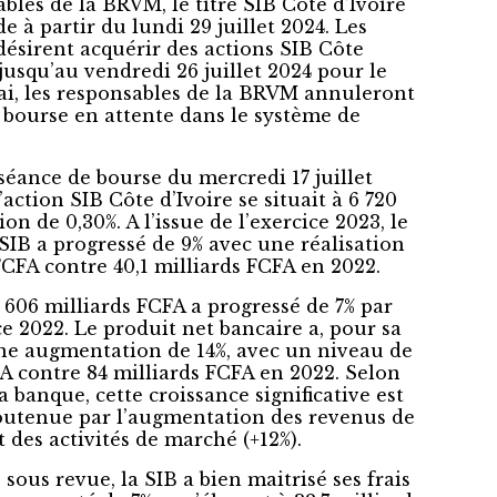
bles de la BRVM, le titre SIB Côte d’Ivoire
e à partir du lundi 29 juillet 2024. Les
désirent acquérir des actions SIB Côte
jusqu’au vendredi 26 juillet 2024 pour le
élai, les responsables de la BRVM annuleront
e bourse en attente dans le système de
 séance de bourse du mercredi 17 juillet
’action SIB Côte d’Ivoire se situait à 6 720
on de 0,30%. A l’issue de l’exercice 2023, le
 SIB a progressé de 9% avec une réalisation
FCFA contre 40,1 milliards FCFA en 2022.
1 606 milliards FCFA a progressé de 7% par
ce 2022. Le produit net bancaire a, pour sa
une augmentation de 14%, avec un niveau de
FA contre 84 milliards FCFA en 2022. Selon
la banque, cette croissance significative est
outenue par l’augmentation des revenus de
et des activités de marché (+12%).
sous revue, la SIB a bien maitrisé ses frais