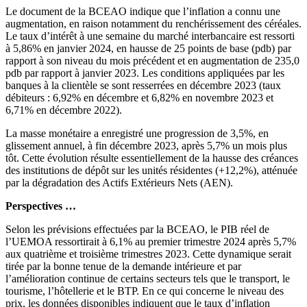
Le document de la BCEAO indique que l’inflation a connu une
augmentation, en raison notamment du renchérissement des céréales.
Le taux d’intérêt à une semaine du marché interbancaire est ressorti
à 5,86% en janvier 2024, en hausse de 25 points de base (pdb) par
rapport à son niveau du mois précédent et en augmentation de 235,0
pdb par rapport à janvier 2023. Les conditions appliquées par les
banques à la clientèle se sont resserrées en décembre 2023 (taux
débiteurs : 6,92% en décembre et 6,82% en novembre 2023 et
6,71% en décembre 2022).
La masse monétaire a enregistré une progression de 3,5%, en
glissement annuel, à fin décembre 2023, après 5,7% un mois plus
tôt. Cette évolution résulte essentiellement de la hausse des créances
des institutions de dépôt sur les unités résidentes (+12,2%), atténuée
par la dégradation des Actifs Extérieurs Nets (AEN).
Perspectives …
Selon les prévisions effectuées par la BCEAO, le PIB réel de
l’UEMOA ressortirait à 6,1% au premier trimestre 2024 après 5,7%
aux quatrième et troisième trimestres 2023. Cette dynamique serait
tirée par la bonne tenue de la demande intérieure et par
l’amélioration continue de certains secteurs tels que le transport, le
tourisme, l’hôtellerie et le BTP. En ce qui concerne le niveau des
prix, les données disponibles indiquent que le taux d’inflation