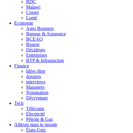
RDC
Malawi
Congo
Lomé
Economie
Agro Business
Banque & Assurance
BCEAO
Bourse
Décideurs
Entreprises
BTP & Infrastucture
Finance
Idées libre
dossiers
interviews
Managers
Nomination
Décryptage
Tech
Télécoms
Electricité
Pétrole & Gaz
Ailleurs dans le monde
États-Unis