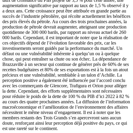
taux de croissance du PIB projeté de 3,5 % pour cette année, une
augmentation significative par rapport au taux de 1,5 % observé il y
a deux ans. Cette croissance peut être attribuée en grande partie au
succès de l’industrie pétrolière, qui récolte actuellement les bénéfices
des prix élevés du pétrole. Au cours des trois prochaines années, la
production de pétrole devrait augmenter, atteignant une production
quotidienne de 300 000 barils, par rapport au niveau actuel de 260
000 barils. Cependant, il est important de noter que la réalisation de
ces objectifs dépend de l’évolution favorable des prix, car les
investissements seront guidés par la performance du marché. Un
défaut ou une vulnérabilité inhérente à quelqu’un ou à quelque
chose, qui peut entraîner sa chute ou son échec. La dépendance de
Brazzaville à un secteur qui continue de générer près de 60% de ses
recettes budgétaires et 80% de ses exportations est à la fois un atout
précieux et une vulnérabilité, semblable à un talon d’Achille. La
perception positive a également été influencée par l’accord conclu
avec les commerçants de Glencore, Trafigura et Orion pour alléger
la dette. Cependant, des efforts supplémentaires sont nécessaires
pour réduire le poids de la dette de 100 % du PIB d’ici 2022 à 82 %
au cours des quatre prochaines années. La diffusion de l’information
macroéconomique et l’amélioration de l’environnement des affaires
nécessitent le même niveau d’engagement. Il est à noter que les
membres restants des Trois Grands s’en apercevront sans aucun
doute, renforçant ainsi leur perception déjà positive du pays, ce qui
est une rareté sur le continent.