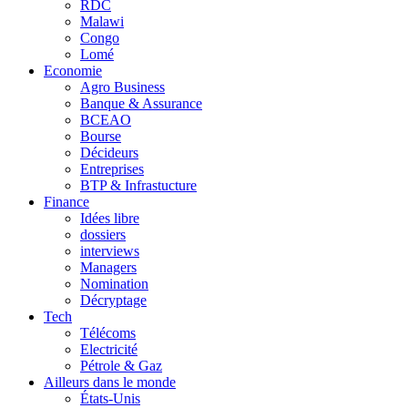
RDC
Malawi
Congo
Lomé
Economie
Agro Business
Banque & Assurance
BCEAO
Bourse
Décideurs
Entreprises
BTP & Infrastucture
Finance
Idées libre
dossiers
interviews
Managers
Nomination
Décryptage
Tech
Télécoms
Electricité
Pétrole & Gaz
Ailleurs dans le monde
États-Unis