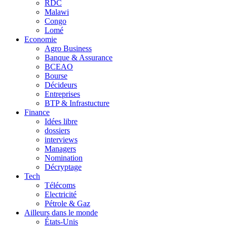
RDC
Malawi
Congo
Lomé
Economie
Agro Business
Banque & Assurance
BCEAO
Bourse
Décideurs
Entreprises
BTP & Infrastucture
Finance
Idées libre
dossiers
interviews
Managers
Nomination
Décryptage
Tech
Télécoms
Electricité
Pétrole & Gaz
Ailleurs dans le monde
États-Unis