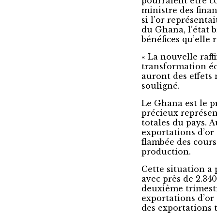
pourraient être co
ministre des fin
si l’or représent
du Ghana, l’état b
bénéfices qu’elle 
« La nouvelle raf
transformation é
auront des effets 
souligné.
Le Ghana est le p
précieux représen
totales du pays. 
exportations d’or 
flambée des cours
production.
Cette situation a
avec près de 2.340
deuxième trimestre
exportations d’or o
des exportations t