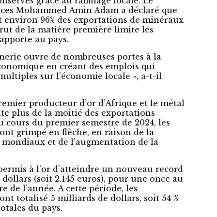
nservés grâce au raffinage locale. Le
ances Mohammed Amin Adam a déclaré que
ait environ 96% des exportations de minéraux
rut de la matière première limite les
rapporte au pays.
finerie ouvre de nombreuses portes à la
conomique en créant des emplois qui
multiples sur l’économie locale », a-t-il
remier producteur d’or d’Afrique et le métal
te plus de la moitié des exportations
Au cours du premier semestre de 2024, les
ont grimpé en flèche, en raison de la
 mondiaux et de l’augmentation de la
 permis à l’or d’atteindre un nouveau record
 dollars (soit 2.145 euros), pour une once au
 de l’année. A cette période, les
nt totalisé 5 milliards de dollars, soit 54 %
otales du pays.