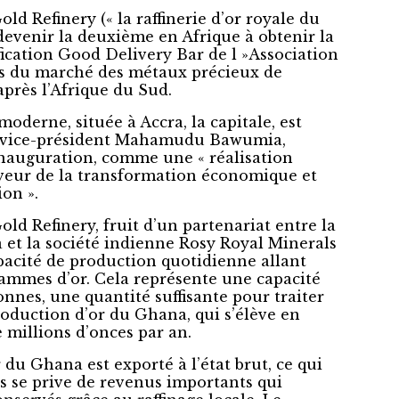
d Refinery (« la raffinerie d’or royale du
devenir la deuxième en Afrique à obtenir la
fication Good Delivery Bar de l »Association
ls du marché des métaux précieux de
près l’Afrique du Sud.
amoderne, située à Accra, la capitale, est
e vice-président Mahamudu Bawumia,
’inauguration, comme une « réalisation
veur de la transformation économique et
ion ».
ld Refinery, fruit d’un partenariat entre la
et la société indienne Rosy Royal Minerals
pacité de production quotidienne allant
rammes d’or. Cela représente une capacité
nnes, une quantité suffisante pour traiter
production d’or du Ghana, qui s’élève en
millions d’onces par an.
 du Ghana est exporté à l’état brut, ce qui
ys se prive de revenus importants qui