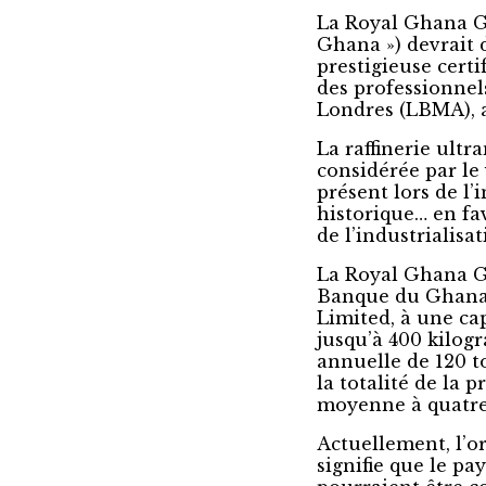
La Royal Ghana Gol
Ghana ») devrait 
prestigieuse certi
des professionne
Londres (LBMA), a
La raffinerie ultr
considérée par l
présent lors de l
historique… en fa
de l’industrialisat
La Royal Ghana Go
Banque du Ghana 
Limited, à une ca
jusqu’à 400 kilog
annuelle de 120 to
la totalité de la 
moyenne à quatre 
Actuellement, l’or
signifie que le pa