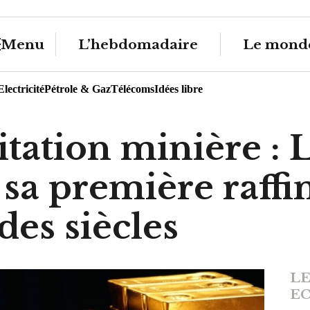
Menu
L’hebdomadaire
Le monde
Electricité
Pétrole & Gaz
Télécoms
Idées libre
itation minière :
sa première raffin
des siècles
LE
E