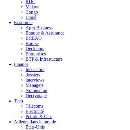
RDC
Malawi
Congo
Lomé
Economie
Agro Business
Banque & Assurance
BCEAO
Bourse
Décideurs
Entreprises
BTP & Infrastucture
Finance
Idées libre
dossiers
interviews
Managers
Nomination
Décryptage
Tech
Télécoms
Electricité
Pétrole & Gaz
Ailleurs dans le monde
États-Unis