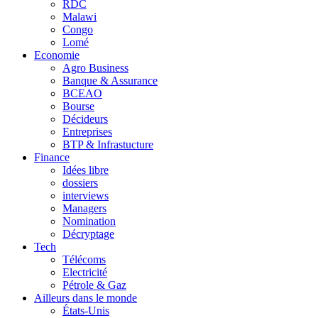
RDC
Malawi
Congo
Lomé
Economie
Agro Business
Banque & Assurance
BCEAO
Bourse
Décideurs
Entreprises
BTP & Infrastucture
Finance
Idées libre
dossiers
interviews
Managers
Nomination
Décryptage
Tech
Télécoms
Electricité
Pétrole & Gaz
Ailleurs dans le monde
États-Unis