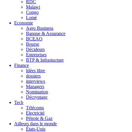
RDC
Malawi
Congo
Lomé
Economie
Agro Business
Banque & Assurance
BCEAO
Bourse
Décideurs
Entreprises
BTP & Infrastucture
Finance
Idées libre
dossiers
interviews
Managers
Nomination
Décryptage
Tech
Télécoms
Electricité
Pétrole & Gaz
Ailleurs dans le monde
États-Unis