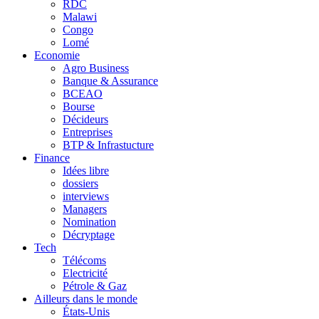
RDC
Malawi
Congo
Lomé
Economie
Agro Business
Banque & Assurance
BCEAO
Bourse
Décideurs
Entreprises
BTP & Infrastucture
Finance
Idées libre
dossiers
interviews
Managers
Nomination
Décryptage
Tech
Télécoms
Electricité
Pétrole & Gaz
Ailleurs dans le monde
États-Unis