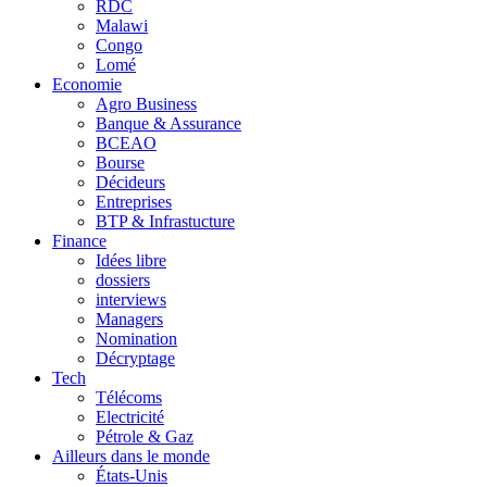
RDC
Malawi
Congo
Lomé
Economie
Agro Business
Banque & Assurance
BCEAO
Bourse
Décideurs
Entreprises
BTP & Infrastucture
Finance
Idées libre
dossiers
interviews
Managers
Nomination
Décryptage
Tech
Télécoms
Electricité
Pétrole & Gaz
Ailleurs dans le monde
États-Unis