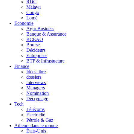
RDC
Malawi
Congo
Lomé
Economie
Agro Business
Banque & Assurance
BCEAO
Bourse
Décideurs
Entreprises
BTP & Infrastucture
Finance
Idées libre
dossiers
interviews
Managers
Nomination
Décryptage
Tech
Télécoms
Electricité
Pétrole & Gaz
Ailleurs dans le monde
États-Unis