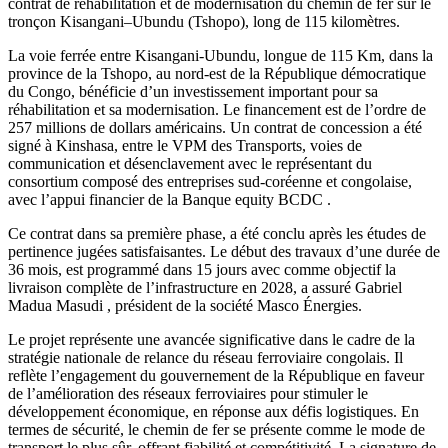
contrat de réhabilitation et de modernisation du chemin de fer sur le
tronçon Kisangani–Ubundu (Tshopo), long de 115 kilomètres.
La voie ferrée entre Kisangani-Ubundu, longue de 115 Km, dans la
province de la Tshopo, au nord-est de la République démocratique
du Congo, bénéficie d’un investissement important pour sa
réhabilitation et sa modernisation. Le financement est de l’ordre de
257 millions de dollars américains. Un contrat de concession a été
signé à Kinshasa, entre le VPM des Transports, voies de
communication et désenclavement avec le représentant du
consortium composé des entreprises sud-coréenne et congolaise,
avec l’appui financier de la Banque equity BCDC .
Ce contrat dans sa première phase, a été conclu après les études de
pertinence jugées satisfaisantes. Le début des travaux d’une durée de
36 mois, est programmé dans 15 jours avec comme objectif la
livraison complète de l’infrastructure en 2028, a assuré Gabriel
Madua Masudi , président de la société Masco Énergies.
Le projet représente une avancée significative dans le cadre de la
stratégie nationale de relance du réseau ferroviaire congolais. Il
reflète l’engagement du gouvernement de la République en faveur
de l’amélioration des réseaux ferroviaires pour stimuler le
développement économique, en réponse aux défis logistiques. En
termes de sécurité, le chemin de fer se présente comme le mode de
transport le plus sûr, offrant fiabilité et compétitivité. La signature de