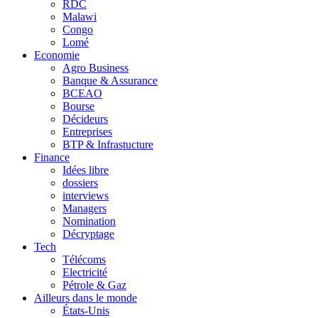
RDC
Malawi
Congo
Lomé
Economie
Agro Business
Banque & Assurance
BCEAO
Bourse
Décideurs
Entreprises
BTP & Infrastucture
Finance
Idées libre
dossiers
interviews
Managers
Nomination
Décryptage
Tech
Télécoms
Electricité
Pétrole & Gaz
Ailleurs dans le monde
États-Unis