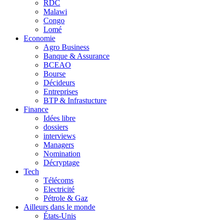
RDC
Malawi
Congo
Lomé
Economie
Agro Business
Banque & Assurance
BCEAO
Bourse
Décideurs
Entreprises
BTP & Infrastucture
Finance
Idées libre
dossiers
interviews
Managers
Nomination
Décryptage
Tech
Télécoms
Electricité
Pétrole & Gaz
Ailleurs dans le monde
États-Unis