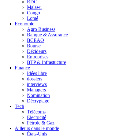
RDC
Malawi
Congo
Lomé
Economie
Agro Business
Banque & Assurance
BCEAO
Bourse
Décideurs
Entreprises
BTP & Infrastucture
Finance
Idées libre
dossiers
interviews
Managers
Nomination
Décryptage
Tech
Télécoms
Electricité
Pétrole & Gaz
Ailleurs dans le monde
États-Unis