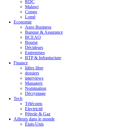
RDC
Malawi
Congo
Lomé
Economie
Agro Business
Banque & Assurance
BCEAO
Bourse
Décideurs
Entreprises
BTP & Infrastucture
Finance
Idées libre
dossiers
interviews
Managers
Nomination
Décryptage
Tech
Télécoms
Electricité
Pétrole & Gaz
Ailleurs dans le monde
États-Unis