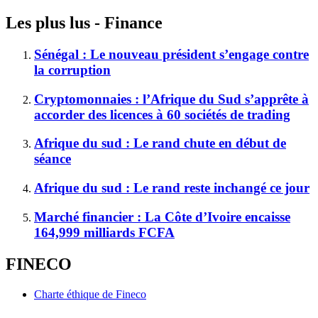
Les plus lus - Finance
Sénégal : Le nouveau président s’engage contre
la corruption
Cryptomonnaies : l’Afrique du Sud s’apprête à
accorder des licences à 60 sociétés de trading
Afrique du sud : Le rand chute en début de
séance
Afrique du sud : Le rand reste inchangé ce jour
Marché financier : La Côte d’Ivoire encaisse
164,999 milliards FCFA
FINECO
Charte éthique de Fineco