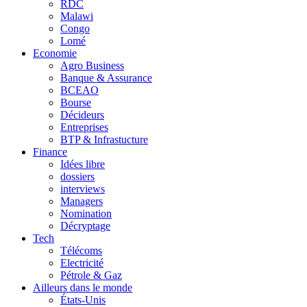
RDC
Malawi
Congo
Lomé
Economie
Agro Business
Banque & Assurance
BCEAO
Bourse
Décideurs
Entreprises
BTP & Infrastucture
Finance
Idées libre
dossiers
interviews
Managers
Nomination
Décryptage
Tech
Télécoms
Electricité
Pétrole & Gaz
Ailleurs dans le monde
États-Unis