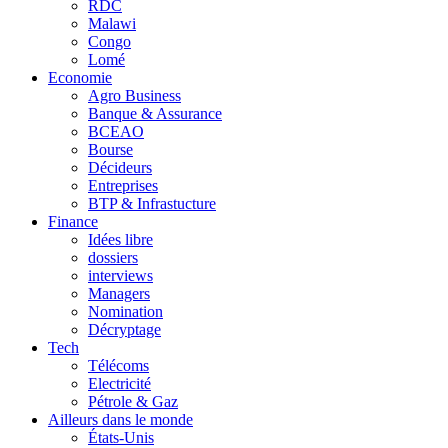
RDC
Malawi
Congo
Lomé
Economie
Agro Business
Banque & Assurance
BCEAO
Bourse
Décideurs
Entreprises
BTP & Infrastucture
Finance
Idées libre
dossiers
interviews
Managers
Nomination
Décryptage
Tech
Télécoms
Electricité
Pétrole & Gaz
Ailleurs dans le monde
États-Unis