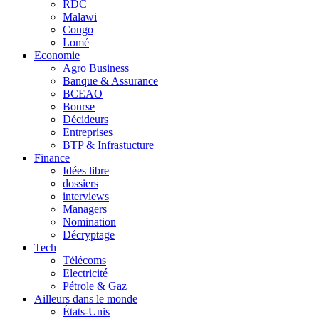
RDC
Malawi
Congo
Lomé
Economie
Agro Business
Banque & Assurance
BCEAO
Bourse
Décideurs
Entreprises
BTP & Infrastucture
Finance
Idées libre
dossiers
interviews
Managers
Nomination
Décryptage
Tech
Télécoms
Electricité
Pétrole & Gaz
Ailleurs dans le monde
États-Unis