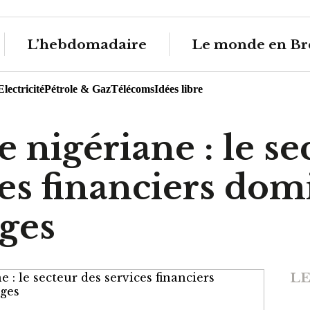
L’hebdomadaire
Le monde en Br
Electricité
Pétrole & Gaz
Télécoms
Idées libre
 nigériane : le se
es financiers dom
ges
LE