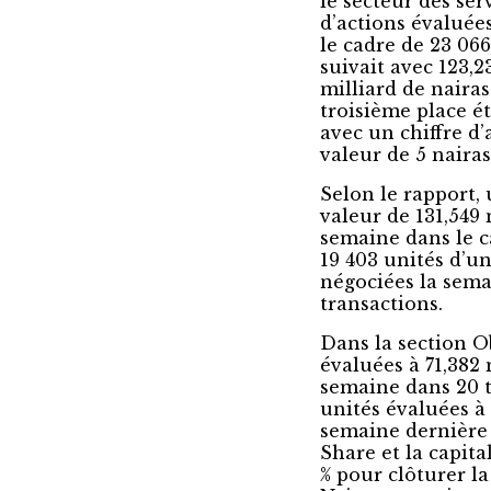
le secteur des ser
d’actions évaluées
le cadre de 23 06
suivait avec 123,2
milliard de nairas
troisième place é
avec un chiffre d’
valeur de 5 nairas
Selon le rapport, 
valeur de 131,549 
semaine dans le c
19 403 unités d’un
négociées la sema
transactions.
Dans la section Ob
évaluées à 71,382 
semaine dans 20 t
unités évaluées à 
semaine dernière 
Share et la capita
% pour clôturer la