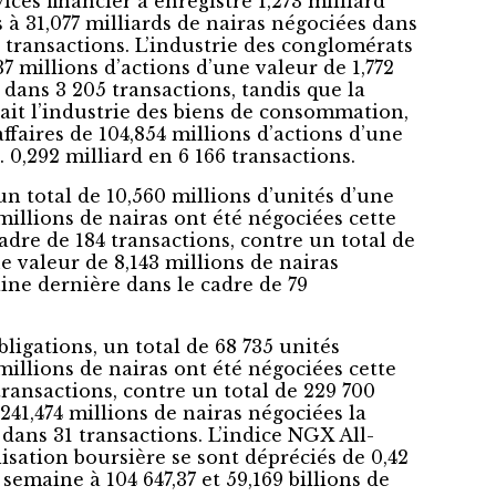
vices financier a enregistré 1,273 milliard
 à 31,077 milliards de nairas négociées dans
6 transactions. L’industrie des conglomérats
37 millions d’actions d’une valeur de 1,772
 dans 3 205 transactions, tandis que la
tait l’industrie des biens de consommation,
affaires de 104,854 millions d’actions d’une
. 0,292 milliard en 6 166 transactions.
un total de 10,560 millions d’unités d’une
millions de nairas ont été négociées cette
adre de 184 transactions, contre un total de
e valeur de 8,143 millions de nairas
ine dernière dans le cadre de 79
ligations, un total de 68 735 unités
millions de nairas ont été négociées cette
ransactions, contre un total de 229 700
241,474 millions de nairas négociées la
dans 31 transactions. L’indice NGX All-
lisation boursière se sont dépréciés de 0,42
 semaine à 104 647,37 et 59,169 billions de