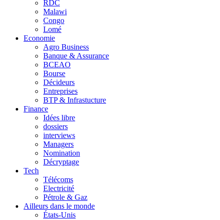
RDC
Malawi
Congo
Lomé
Economie
Agro Business
Banque & Assurance
BCEAO
Bourse
Décideurs
Entreprises
BTP & Infrastucture
Finance
Idées libre
dossiers
interviews
Managers
Nomination
Décryptage
Tech
Télécoms
Electricité
Pétrole & Gaz
Ailleurs dans le monde
États-Unis