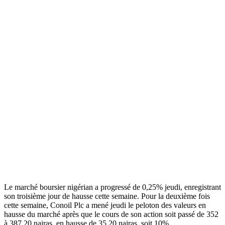
Le marché boursier nigérian a progressé de 0,25% jeudi, enregistrant
son troisième jour de hausse cette semaine. Pour la deuxième fois
cette semaine, Conoil Plc a mené jeudi le peloton des valeurs en
hausse du marché après que le cours de son action soit passé de 352
à 387,20 nairas, en hausse de 35,20 nairas, soit 10%.