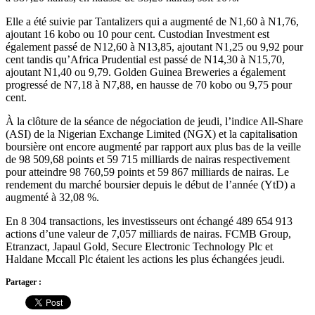
Elle a été suivie par Tantalizers qui a augmenté de N1,60 à N1,76,
ajoutant 16 kobo ou 10 pour cent. Custodian Investment est
également passé de N12,60 à N13,85, ajoutant N1,25 ou 9,92 pour
cent tandis qu’Africa Prudential est passé de N14,30 à N15,70,
ajoutant N1,40 ou 9,79. Golden Guinea Breweries a également
progressé de N7,18 à N7,88, en hausse de 70 kobo ou 9,75 pour
cent.
À la clôture de la séance de négociation de jeudi, l’indice All-Share
(ASI) de la Nigerian Exchange Limited (NGX) et la capitalisation
boursière ont encore augmenté par rapport aux plus bas de la veille
de 98 509,68 points et 59 715 milliards de nairas respectivement
pour atteindre 98 760,59 points et 59 867 milliards de nairas. Le
rendement du marché boursier depuis le début de l’année (YtD) a
augmenté à 32,08 %.
En 8 304 transactions, les investisseurs ont échangé 489 654 913
actions d’une valeur de 7,057 milliards de nairas. FCMB Group,
Etranzact, Japaul Gold, Secure Electronic Technology Plc et
Haldane Mccall Plc étaient les actions les plus échangées jeudi.
Partager :