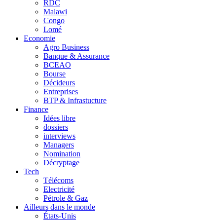
RDC
Malawi
Congo
Lomé
Economie
Agro Business
Banque & Assurance
BCEAO
Bourse
Décideurs
Entreprises
BTP & Infrastucture
Finance
Idées libre
dossiers
interviews
Managers
Nomination
Décryptage
Tech
Télécoms
Electricité
Pétrole & Gaz
Ailleurs dans le monde
États-Unis