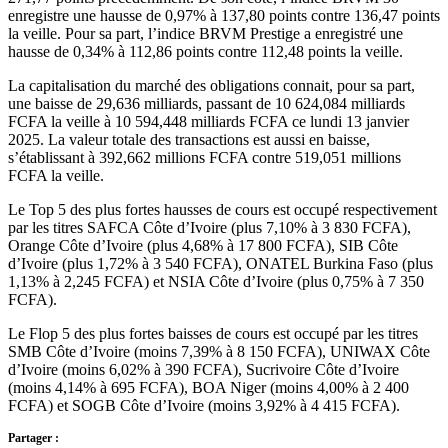
enregistre une hausse de 0,97% à 137,80 points contre 136,47 points
la veille. Pour sa part, l’indice BRVM Prestige a enregistré une
hausse de 0,34% à 112,86 points contre 112,48 points la veille.
La capitalisation du marché des obligations connait, pour sa part,
une baisse de 29,636 milliards, passant de 10 624,084 milliards
FCFA la veille à 10 594,448 milliards FCFA ce lundi 13 janvier
2025. La valeur totale des transactions est aussi en baisse,
s’établissant à 392,662 millions FCFA contre 519,051 millions
FCFA la veille.
Le Top 5 des plus fortes hausses de cours est occupé respectivement
par les titres SAFCA Côte d’Ivoire (plus 7,10% à 3 830 FCFA),
Orange Côte d’Ivoire (plus 4,68% à 17 800 FCFA), SIB Côte
d’Ivoire (plus 1,72% à 3 540 FCFA), ONATEL Burkina Faso (plus
1,13% à 2,245 FCFA) et NSIA Côte d’Ivoire (plus 0,75% à 7 350
FCFA).
Le Flop 5 des plus fortes baisses de cours est occupé par les titres
SMB Côte d’Ivoire (moins 7,39% à 8 150 FCFA), UNIWAX Côte
d’Ivoire (moins 6,02% à 390 FCFA), Sucrivoire Côte d’Ivoire
(moins 4,14% à 695 FCFA), BOA Niger (moins 4,00% à 2 400
FCFA) et SOGB Côte d’Ivoire (moins 3,92% à 4 415 FCFA).
Partager :