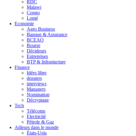
RDC
Malawi
Congo
Lomé
Economie
Agro Business
Banque & Assurance
BCEAO
Bourse
Décideurs
Entreprises
BTP & Infrastucture
Finance
Idées libre
dossiers
interviews
Managers
Nomination
Décryptage
Tech
Télécoms
Electricité
Pétrole & Gaz
Ailleurs dans le monde
États-Unis