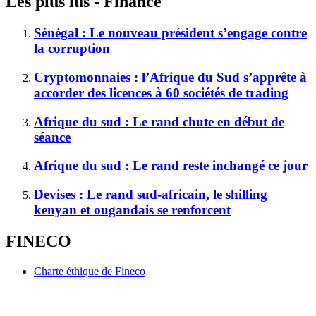
Les plus lus - Finance
Sénégal : Le nouveau président s’engage contre
la corruption
Cryptomonnaies : l’Afrique du Sud s’apprête à
accorder des licences à 60 sociétés de trading
Afrique du sud : Le rand chute en début de
séance
Afrique du sud : Le rand reste inchangé ce jour
Devises : Le rand sud-africain, le shilling
kenyan et ougandais se renforcent
FINECO
Charte éthique de Fineco