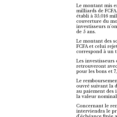
Le montant mis en
milliards de FCFA
établi à 35,016 m
couverture du mon
investisseurs n’on
de 5 ans.
Le montant des so
FCFA et celui reje
correspond à un t
Les investisseurs 
retrouveront ave
pour les bons et 7
Le remboursement 
ouvré suivant la 
au paiement des in
la valeur nominal
Concernant le rem
interviendra le p
d’échéance fixée a