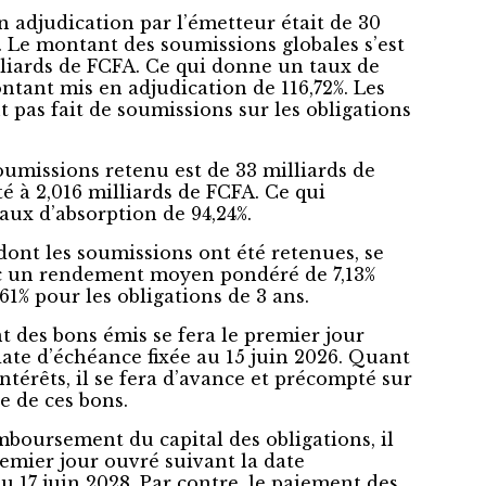
 adjudication par l’émetteur était de 30
. Le montant des soumissions globales s’est
illiards de FCFA. Ce qui donne un taux de
tant mis en adjudication de 116,72%. Les
t pas fait de soumissions sur les obligations
umissions retenu est de 33 milliards de
té à 2,016 milliards de FCFA. Ce qui
aux d’absorption de 94,24%.
dont les soumissions ont été retenues, se
c un rendement moyen pondéré de 7,13%
,61% pour les obligations de 3 ans.
des bons émis se fera le premier jour
date d’échéance fixée au 15 juin 2026. Quant
térêts, il se fera d’avance et précompté sur
e de ces bons.
boursement du capital des obligations, il
remier jour ouvré suivant la date
u 17 juin 2028. Par contre, le paiement des