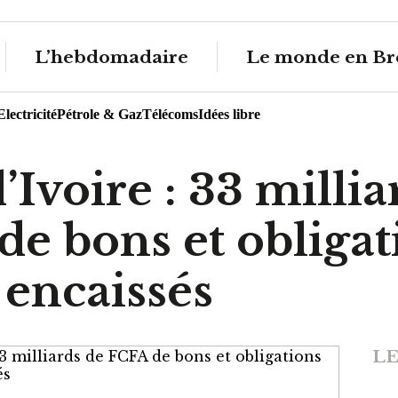
L’hebdomadaire
Le monde en Br
Electricité
Pétrole & Gaz
Télécoms
Idées libre
’Ivoire : 33 millia
de bons et obligat
 encaissés
LE