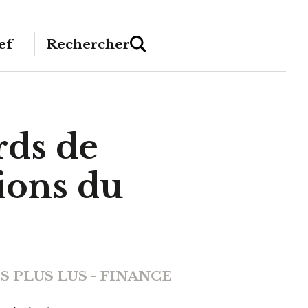
ef
Rechercher
rds de
ions du
S PLUS LUS - FINANCE