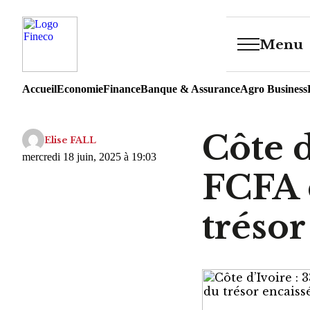
Menu
Accueil
Economie
Finance
Banque & Assurance
Agro Business
Côte d
Elise FALL
mercredi 18 juin, 2025 à 19:03
FCFA 
trésor