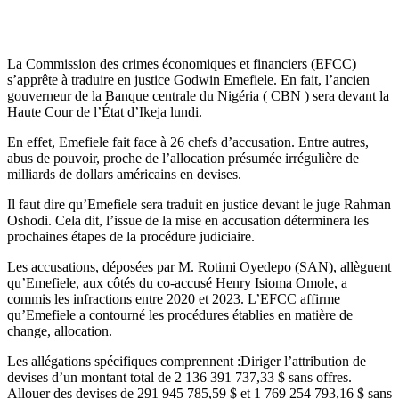
La Commission des crimes économiques et financiers (EFCC)
s’apprête à traduire en justice Godwin Emefiele. En fait, l’ancien
gouverneur de la Banque centrale du Nigéria ( CBN ) sera devant la
Haute Cour de l’État d’Ikeja lundi.
En effet, Emefiele fait face à 26 chefs d’accusation. Entre autres,
abus de pouvoir, proche de l’allocation présumée irrégulière de
milliards de dollars américains en devises.
Il faut dire qu’Emefiele sera traduit en justice devant le juge Rahman
Oshodi. Cela dit, l’issue de la mise en accusation déterminera les
prochaines étapes de la procédure judiciaire.
Les accusations, déposées par M. Rotimi Oyedepo (SAN), allèguent
qu’Emefiele, aux côtés du co-accusé Henry Isioma Omole, a
commis les infractions entre 2020 et 2023. L’EFCC affirme
qu’Emefiele a contourné les procédures établies en matière de
change, allocation.
Les allégations spécifiques comprennent :Diriger l’attribution de
devises d’un montant total de 2 136 391 737,33 $ sans offres.
Allouer des devises de 291 945 785,59 $ et 1 769 254 793,16 $ sans