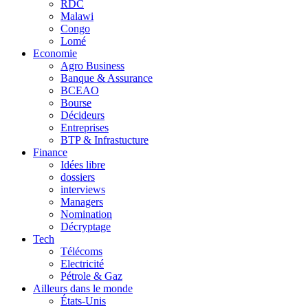
RDC
Malawi
Congo
Lomé
Economie
Agro Business
Banque & Assurance
BCEAO
Bourse
Décideurs
Entreprises
BTP & Infrastucture
Finance
Idées libre
dossiers
interviews
Managers
Nomination
Décryptage
Tech
Télécoms
Electricité
Pétrole & Gaz
Ailleurs dans le monde
États-Unis