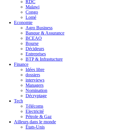
RDC
Malawi
Congo
Lomé
Economie
Agro Business
Banque & Assurance
BCEAO
Bourse
Décideurs
Entreprises
BTP & Infrastucture
Finance
Idées libre
dossiers
interviews
Managers
Nomination
Décryptage
Tech
Télécoms
Electricité
Pétrole & Gaz
Ailleurs dans le monde
États-Unis