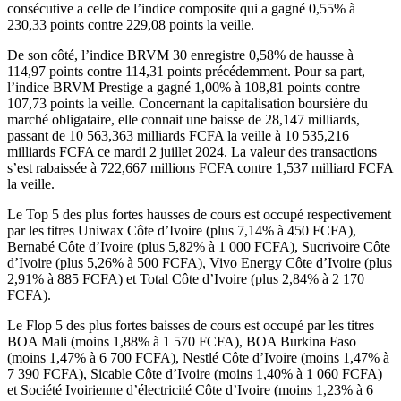
consécutive a celle de l’indice composite qui a gagné 0,55% à
230,33 points contre 229,08 points la veille.
De son côté, l’indice BRVM 30 enregistre 0,58% de hausse à
114,97 points contre 114,31 points précédemment. Pour sa part,
l’indice BRVM Prestige a gagné 1,00% à 108,81 points contre
107,73 points la veille. Concernant la capitalisation boursière du
marché obligataire, elle connait une baisse de 28,147 milliards,
passant de 10 563,363 milliards FCFA la veille à 10 535,216
milliards FCFA ce mardi 2 juillet 2024. La valeur des transactions
s’est rabaissée à 722,667 millions FCFA contre 1,537 milliard FCFA
la veille.
Le Top 5 des plus fortes hausses de cours est occupé respectivement
par les titres Uniwax Côte d’Ivoire (plus 7,14% à 450 FCFA),
Bernabé Côte d’Ivoire (plus 5,82% à 1 000 FCFA), Sucrivoire Côte
d’Ivoire (plus 5,26% à 500 FCFA), Vivo Energy Côte d’Ivoire (plus
2,91% à 885 FCFA) et Total Côte d’Ivoire (plus 2,84% à 2 170
FCFA).
Le Flop 5 des plus fortes baisses de cours est occupé par les titres
BOA Mali (moins 1,88% à 1 570 FCFA), BOA Burkina Faso
(moins 1,47% à 6 700 FCFA), Nestlé Côte d’Ivoire (moins 1,47% à
7 390 FCFA), Sicable Côte d’Ivoire (moins 1,40% à 1 060 FCFA)
et Société Ivoirienne d’électricité Côte d’Ivoire (moins 1,23% à 6