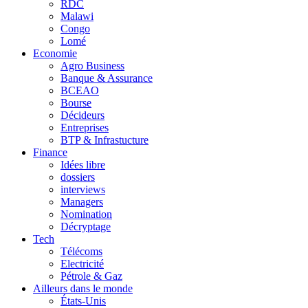
RDC
Malawi
Congo
Lomé
Economie
Agro Business
Banque & Assurance
BCEAO
Bourse
Décideurs
Entreprises
BTP & Infrastucture
Finance
Idées libre
dossiers
interviews
Managers
Nomination
Décryptage
Tech
Télécoms
Electricité
Pétrole & Gaz
Ailleurs dans le monde
États-Unis