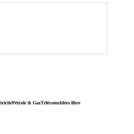
tricité
Pétrole & Gaz
Télécoms
Idées libre