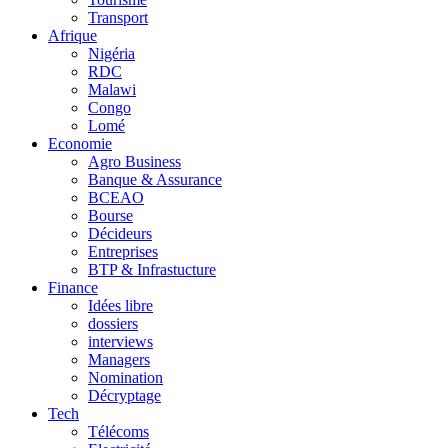
Transport
Afrique
Nigéria
RDC
Malawi
Congo
Lomé
Economie
Agro Business
Banque & Assurance
BCEAO
Bourse
Décideurs
Entreprises
BTP & Infrastucture
Finance
Idées libre
dossiers
interviews
Managers
Nomination
Décryptage
Tech
Télécoms