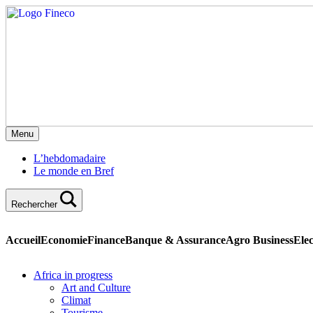
Menu
L’hebdomadaire
Le monde en Bref
Rechercher
Accueil
Economie
Finance
Banque & Assurance
Agro Business
Elec
Africa in progress
Art and Culture
Climat
Tourisme