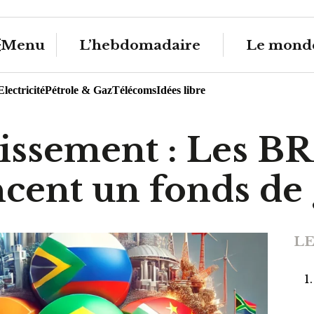
Menu
L’hebdomadaire
Le monde
Electricité
Pétrole & Gaz
Télécoms
Idées libre
tissement : Les B
cent un fonds de 
LE