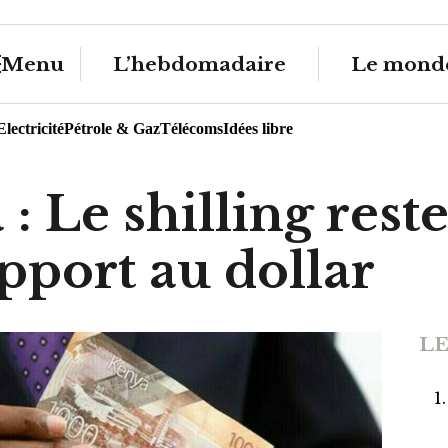
Menu
L’hebdomadaire
Le monde
Electricité
Pétrole & Gaz
Télécoms
Idées libre
: Le shilling rest
pport au dollar
LE