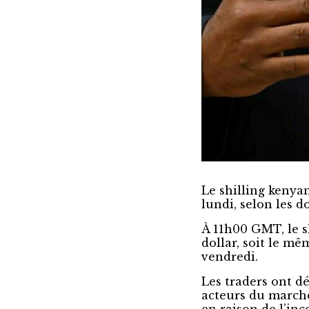
Le shilling kenya
lundi, selon les 
À 11h00 GMT, le s
dollar, soit le m
vendredi.
Les traders ont d
acteurs du marché 