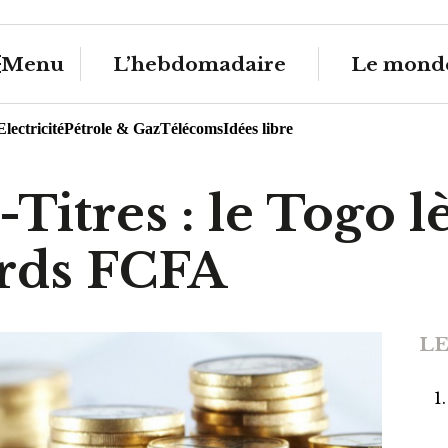
Menu
L’hebdomadaire
Le monde
Electricité
Pétrole & Gaz
Télécoms
Idées libre
itres : le Togo l
ards FCFA
LE