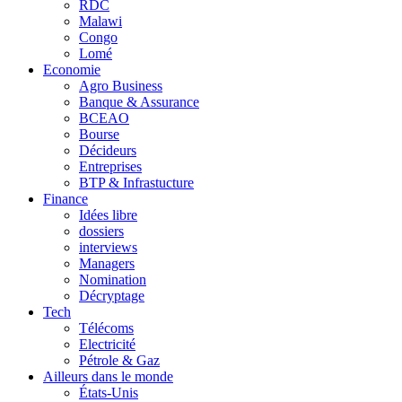
RDC
Malawi
Congo
Lomé
Economie
Agro Business
Banque & Assurance
BCEAO
Bourse
Décideurs
Entreprises
BTP & Infrastucture
Finance
Idées libre
dossiers
interviews
Managers
Nomination
Décryptage
Tech
Télécoms
Electricité
Pétrole & Gaz
Ailleurs dans le monde
États-Unis