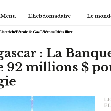
Menu
L’hebdomadaire
Le monde
Electricité
Pétrole & Gaz
Télécoms
Idées libre
ascar : La Banqu
e 92 millions $ pou
gie
LE
EL