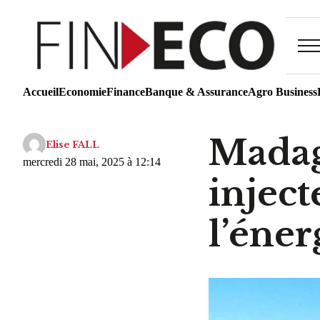
Accueil
Economie
Finance
Banque & Assurance
Agro Business
Madag
Elise FALL
mercredi 28 mai, 2025 à 12:14
inject
l’éner