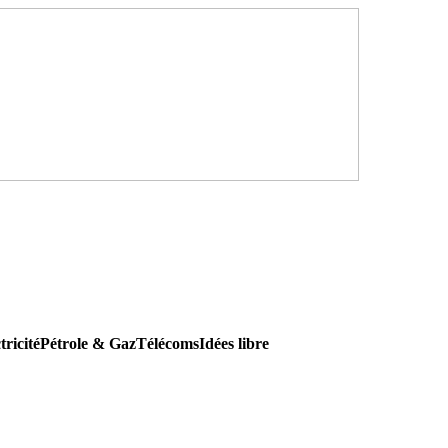
tricité
Pétrole & Gaz
Télécoms
Idées libre