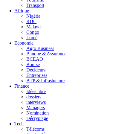
Transport
Afrique
Nigéria
RDC
Malawi
Congo
Lomé
Economie
Agro Business
Banque & Assurance
BCEAO
Bourse
Décideurs
Entreprises
BTP & Infrastucture
Finance
Idées libre
dossiers
interviews
Managers
Nomination
Décryptage
Tech
Télécoms