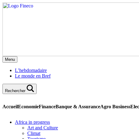
Menu
L’hebdomadaire
Le monde en Bref
Rechercher
Accueil
Economie
Finance
Banque & Assurance
Agro Business
Elec
Africa in progress
Art and Culture
Climat
Tourisme