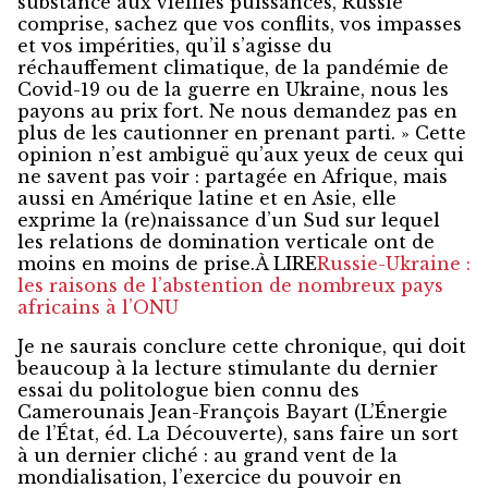
substance aux vieilles puissances, Russie
comprise, sachez que vos conflits, vos impasses
et vos impérities, qu’il s’agisse du
réchauffement climatique, de la pandémie de
Covid-19 ou de la guerre en Ukraine, nous les
payons au prix fort. Ne nous demandez pas en
plus de les cautionner en prenant parti. » Cette
opinion n’est ambiguë qu’aux yeux de ceux qui
ne savent pas voir : partagée en Afrique, mais
aussi en Amérique latine et en Asie, elle
exprime la (re)naissance d’un Sud sur lequel
les relations de domination verticale ont de
moins en moins de prise.À LIRE
Russie-Ukraine :
les raisons de l’abstention de nombreux pays
africains à l’ONU
Je ne saurais conclure cette chronique, qui doit
beaucoup à la lecture stimulante du dernier
essai du politologue bien connu des
Camerounais Jean-François Bayart (
L’Énergie
de l’État
, éd. La Découverte), sans faire un sort
à un dernier cliché : au grand vent de la
mondialisation, l’exercice du pouvoir en