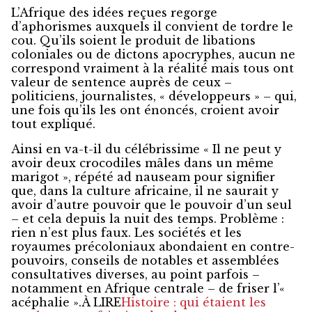
L’Afrique des idées reçues regorge
d’aphorismes auxquels il convient de tordre le
cou. Qu’ils soient le produit de libations
coloniales ou de dictons apocryphes, aucun ne
correspond vraiment à la réalité mais tous ont
valeur de sentence auprès de ceux –
politiciens, journalistes, « développeurs » – qui,
une fois qu’ils les ont énoncés, croient avoir
tout expliqué.
Ainsi en va-t-il du célébrissime « Il ne peut y
avoir deux crocodiles mâles dans un même
marigot », répété
ad nauseam
pour signifier
que, dans la culture africaine, il ne saurait y
avoir d’autre pouvoir que le pouvoir d’un seul
– et cela depuis la nuit des temps. Problème :
rien n’est plus faux. Les sociétés et les
royaumes précoloniaux abondaient en contre-
pouvoirs, conseils de notables et assemblées
consultatives diverses, au point parfois –
notamment en Afrique centrale – de friser l’«
acéphalie ».À LIRE
Histoire : qui étaient les