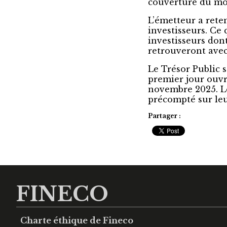
couverture du mon
L’émetteur a reten
investisseurs. Ce
investisseurs dont
retrouveront ave
Le Trésor Public 
premier jour ouvr
novembre 2025. Le
précompté sur le
Partager :
FINECO
Charte éthique de Fineco