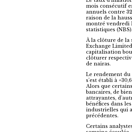
Le taux d’inflati
mois consécutif e
annuels contre 32
raison de la haus
montré vendredi 
statistiques (NBS)
À la clôture de l
Exchange Limited 
capitalisation bo
clôturer respectiv
de nairas.
Le rendement du 
s’est établi à +30
Alors que certain
bancaires, de bie
attrayantes, d’aut
bénéfices dans les
industrielles qui 
précédentes.
Certains analyste