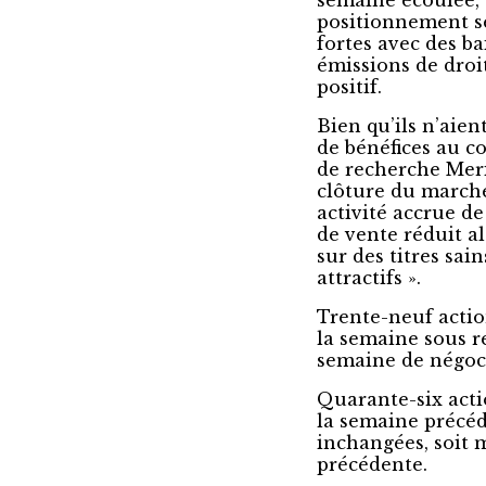
semaine écoulée, 
positionnement s
fortes avec des ba
émissions de droi
positif.
Bien qu’ils n’aient
de bénéfices au co
de recherche Meri
clôture du marché
activité accrue de
de vente réduit al
sur des titres sa
attractifs ».
Trente-neuf actio
la semaine sous re
semaine de négoc
Quarante-six actio
la semaine précéd
inchangées, soit 
précédente.