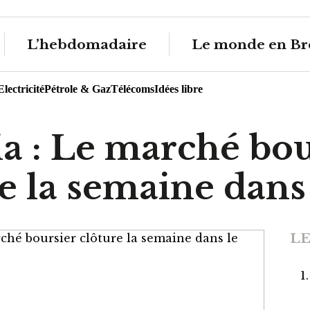
L’hebdomadaire
Le monde en Br
Electricité
Pétrole & Gaz
Télécoms
Idées libre
ia : Le marché bou
e la semaine dans 
LE