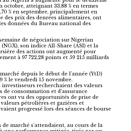
on au Nigeria a augmenté pour le deuxième
n octobre, atteignant 33,88 % en termes
,70 % en septembre, principalement en
se des prix des denrées alimentaires, ont
les données du Bureau national des
.
a semaine de négociation sur Nigerian
(NGX), son indice All-Share (ASI) et la
ursière des actions ont augmenté pour
ement à 97 722,28 points et 59 215 milliards
marché depuis le début de l’année (YtD)
,69 % le vendredi 15 novembre.
s investisseurs recherchaient des valeurs
ns de consommation et d’assurance
res ont vu des opportunités de prise de
 valeurs pétrolières et gazières et
avaient progressé lors des séances de bourse
s de marché s’attendaient, au cours de la