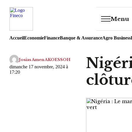
Menu
Accueil
Economie
Finance
Banque & Assurance
Agro Business
Nigér
Josias Amen AKOESSOH
dimanche 17 novembre, 2024 à
17:20
clôtur