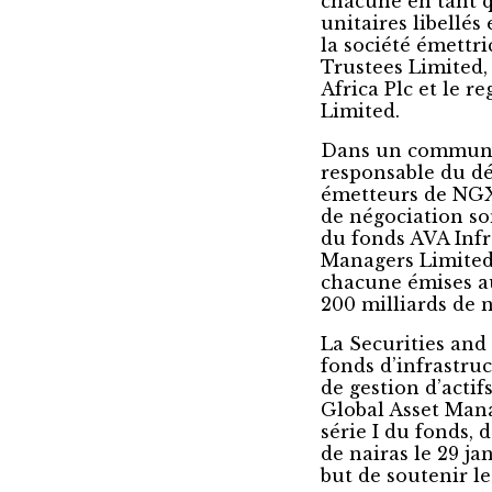
chacune en tant qu
unitaires libellés
la société émettri
Trustees Limited,
Africa Plc et le r
Limited.
Dans un communiq
responsable du d
émetteurs de NGX, 
de négociation so
du fonds AVA Infr
Managers Limited 
chacune émises a
200 milliards de n
La Securities an
fonds d’infrastruc
de gestion d’acti
Global Asset Man
série I du fonds, 
de nairas le 29 ja
but de soutenir l