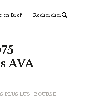
 en Bref
Rechercher
075
ds AVA
S PLUS LUS - BOURSE