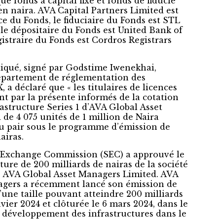
e fonds à capital fixe et fonds de fiducie
 en naira. AVA Capital Partners Limited est
ce du Fonds, le fiduciaire du Fonds est STL
 le dépositaire du Fonds est United Bank of
egistraire du Fonds est Cordros Registrars
ué, signé par Godstime Iwenekhai,
épartement de réglementation des
a déclaré que « les titulaires de licences
nt par la présente informés de la cotation
astructure Series 1 d’AVA Global Asset
de 4 075 unités de 1 million de Naira
u pair sous le programme d’émission de
airas.
d Exchange Commission (SEC) a approuvé le
ture de 200 milliards de nairas de la société
fs AVA Global Asset Managers Limited. AVA
agers a récemment lancé son émission de
d’une taille pouvant atteindre 200 milliards
nvier 2024 et clôturée le 6 mars 2024, dans le
e développement des infrastructures dans le