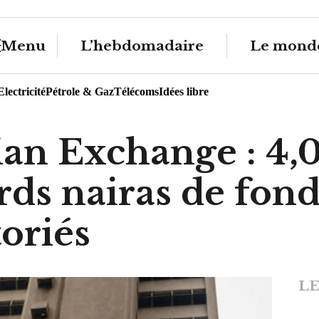
Menu
L’hebdomadaire
Le monde
Electricité
Pétrole & Gaz
Télécoms
Idées libre
ian Exchange : 4,
rds nairas de fon
oriés
LE