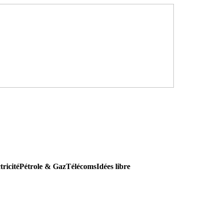
tricité
Pétrole & Gaz
Télécoms
Idées libre