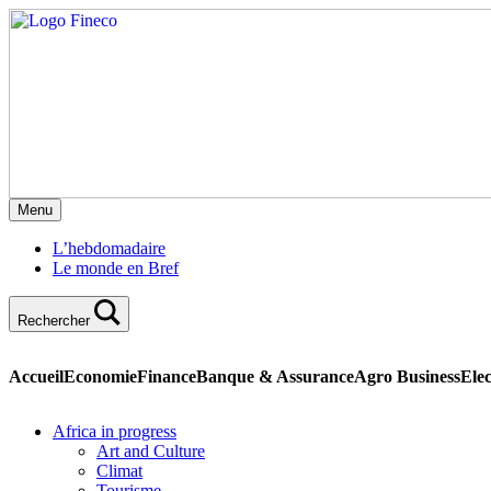
Menu
L’hebdomadaire
Le monde en Bref
Rechercher
Accueil
Economie
Finance
Banque & Assurance
Agro Business
Elec
Africa in progress
Art and Culture
Climat
Tourisme