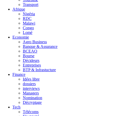
Transport
Afrique
Nigéria
RDC
Malawi
Congo
Lomé
Economie
Agro Business
Banque & Assurance
BCEAO
Bourse
Décideurs
Entreprises
BTP & Infrastucture
Finance
Idées libre
dossiers
interviews
Managers
Nomination
Décryptage
Tech
Télécoms