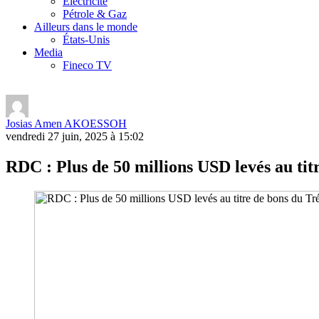
Electricité
Pétrole & Gaz
Ailleurs dans le monde
États-Unis
Media
Fineco TV
Josias Amen AKOESSOH
vendredi 27 juin, 2025 à 15:02
RDC : Plus de 50 millions USD levés au tit