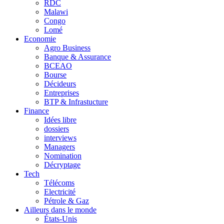
RDC
Malawi
Congo
Lomé
Economie
Agro Business
Banque & Assurance
BCEAO
Bourse
Décideurs
Entreprises
BTP & Infrastucture
Finance
Idées libre
dossiers
interviews
Managers
Nomination
Décryptage
Tech
Télécoms
Electricité
Pétrole & Gaz
Ailleurs dans le monde
États-Unis