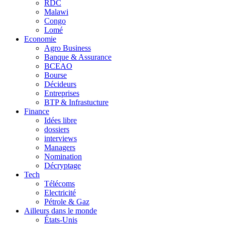
RDC
Malawi
Congo
Lomé
Economie
Agro Business
Banque & Assurance
BCEAO
Bourse
Décideurs
Entreprises
BTP & Infrastucture
Finance
Idées libre
dossiers
interviews
Managers
Nomination
Décryptage
Tech
Télécoms
Electricité
Pétrole & Gaz
Ailleurs dans le monde
États-Unis