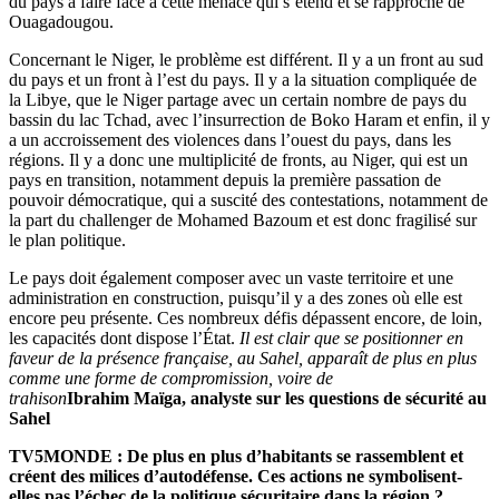
du pays à faire face à cette menace qui s’étend et se rapproche de
Ouagadougou.
Concernant le Niger, le problème est différent. Il y a un front au sud
du pays et un front à l’est du pays. Il y a la situation compliquée de
la Libye, que le Niger partage avec un certain nombre de pays du
bassin du lac Tchad, avec l’insurrection de Boko Haram et enfin, il y
a un accroissement des violences dans l’ouest du pays, dans les
régions. Il y a donc une multiplicité de fronts, au Niger, qui est un
pays en transition, notamment depuis la première passation de
pouvoir démocratique, qui a suscité des contestations, notamment de
la part du challenger de Mohamed Bazoum et est donc fragilisé sur
le plan politique.
Le pays doit également composer avec un vaste territoire et une
administration en construction, puisqu’il y a des zones où elle est
encore peu présente. Ces nombreux défis dépassent encore, de loin,
les capacités dont dispose l’État.
Il est clair que se positionner en
faveur de la présence française, au Sahel, apparaît de plus en plus
comme une forme de compromission, voire de
trahison
Ibrahim Maïga, analyste sur les questions de sécurité au
Sahel
TV5MONDE : De plus en plus d’habitants se rassemblent et
créent des milices d’autodéfense. Ces actions ne symbolisent-
elles pas l’échec de la politique sécuritaire dans la région ?