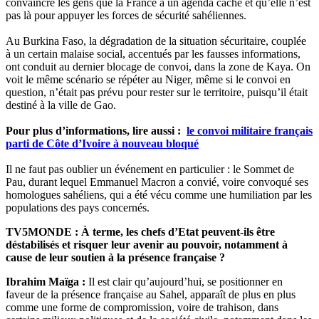
convaincre les gens que la France a un agenda caché et qu’elle n’est
pas là pour appuyer les forces de sécurité sahéliennes.
Au Burkina Faso, la dégradation de la situation sécuritaire, couplée
à un certain malaise social, accentués par les fausses informations,
ont conduit au dernier blocage de convoi, dans la zone de Kaya. On
voit le même scénario se répéter au Niger, même si le convoi en
question, n’était pas prévu pour rester sur le territoire, puisqu’il était
destiné à la ville de Gao.
Pour plus d’informations, lire aussi :
le convoi militaire français
parti de Côte d’Ivoire à nouveau bloqué
Il ne faut pas oublier un événement en particulier : le Sommet de
Pau, durant lequel Emmanuel Macron a convié, voire convoqué ses
homologues sahéliens, qui a été vécu comme une humiliation par les
populations des pays concernés.
TV5MONDE : À terme, les chefs d’Etat peuvent-ils être
déstabilisés et risquer leur avenir au pouvoir, notamment à
cause de leur soutien à la présence française ?
Ibrahim Maïga :
Il est clair qu’aujourd’hui, se positionner en
faveur de la présence française au Sahel, apparaît de plus en plus
comme une forme de compromission, voire de trahison, dans